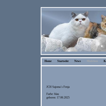
Home
Startseite
News
Mädchen
K
JCH Sajoma´s Fenja
Farbe: blau
geboren: 17.06.2025