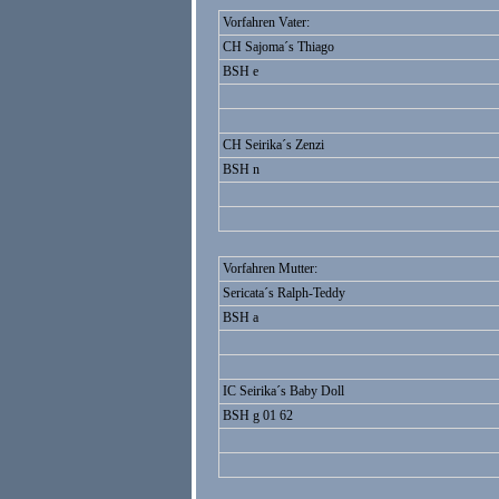
Vorfahren Vater:
CH Sajoma´s Thiago
BSH e
CH Seirika´s Zenzi
BSH n
Vorfahren Mutter:
Sericata´s Ralph-Teddy
BSH a
IC Seirika´s Baby Doll
BSH g 01 62