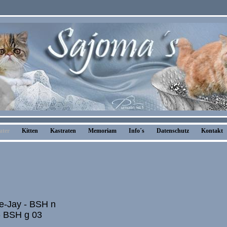
ater
Kitten
Kastraten
Memoriam
Info´s
Datenschutz
Kontakt
e-Jay - BSH n
 - BSH g 03