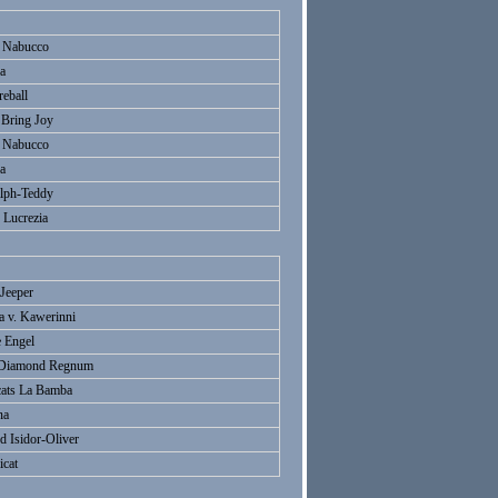
 Nabucco
la
reball
 Bring Joy
 Nabucco
la
alph-Teddy
 Lucrezia
Jeeper
a v. Kawerinni
 Engel
a Diamond Regnum
cats La Bamba
na
d Isidor-Oliver
icat