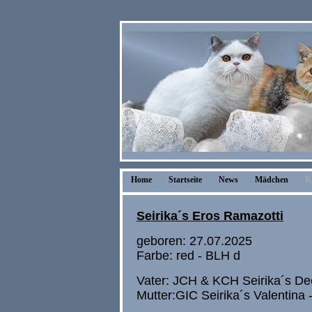
Home
Startseite
News
Mädchen
K
Seirika´s Eros Ramazotti
geboren: 27.07.2025
Farbe: red - BLH d
Vater: JCH & KCH Seirika´s De
Mutter:GIC Seirika´s Valentina