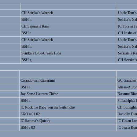
CH Seirika´s Worrick
Uncle Tom´s
BSH n
Seirika´s Na
CH Sajoma´s Rana
IC Foreva Fi
BSH e
CH Irisha of
CH Seirika´s Worrick
Uncle Tom´s
BSH n
Seirika´s Na
Seirika´s Blue-Cream Tilda
Sericata´s R
BSH g
CH Seirika´s
Corrado van Käwerinni
GC Gambler 
BSH a
Alissa-Auror
Joy Sansa Laureen Chérie
Natsumi Blue
BSH a
Philadelphi
IC Rock me Baby von der Seilerhöhe
CH Sunlight
EXO a 01 62
Daniolly Dia
IC Sajoma´s Quicky
IC Golan Lor
BSH e 03
IC Jeana Bon