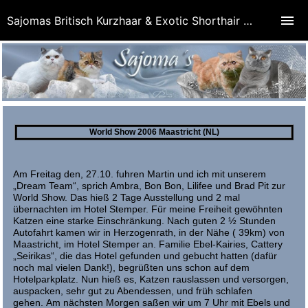
Sajomas Britisch Kurzhaar & Exotic Shorthair Cattery
World Show 2006 Maastricht (NL)
Am Freitag den, 27.10. fuhren Martin und ich mit unserem
„Dream Team“, sprich Ambra, Bon Bon, Lilifee und Brad Pit zur
World Show. Das hieß 2 Tage Ausstellung und 2 mal
übernachten im Hotel Stemper. Für meine Freiheit gewöhnten
Katzen eine starke Einschränkung. Nach guten 2 ½ Stunden
Autofahrt kamen wir in Herzogenrath, in der Nähe ( 39km) von
Maastricht, im Hotel Stemper an. Familie Ebel-Kairies, Cattery
„Seirikas“, die das Hotel gefunden und gebucht hatten (dafür
noch mal vielen Dank!), begrüßten uns schon auf dem
Hotelparkplatz. Nun hieß es, Katzen rauslassen und versorgen,
auspacken, sehr gut zu Abendessen, und früh schlafen
gehen. Am nächsten Morgen saßen wir um 7 Uhr mit Ebels und